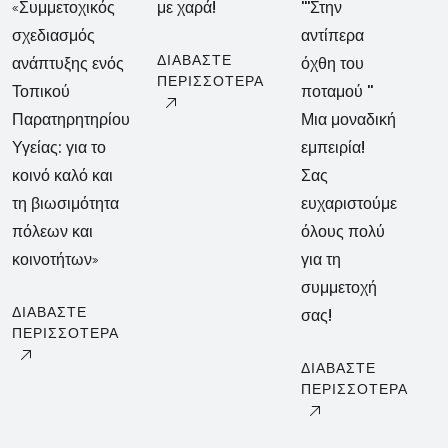
«Συμμετοχικός
με χαρά!
'''Στην
σχεδιασμός
αντίπερα
ΔΙΑΒΑΣΤΕ
ανάπτυξης ενός
όχθη του
ΠΕΡΙΣΣΟΤΕΡΑ
Τοπικού
ποταμού ''
Παρατηρητηρίου
Μια μοναδική
Υγείας: για το
εμπειρία!
κοινό καλό και
Σας
τη βιωσιμότητα
ευχαριστούμε
πόλεων και
όλους πολύ
κοινοτήτων»
για τη
συμμετοχή
ΔΙΑΒΑΣΤΕ
σας!
ΠΕΡΙΣΣΟΤΕΡΑ
ΔΙΑΒΑΣΤΕ
ΠΕΡΙΣΣΟΤΕΡΑ